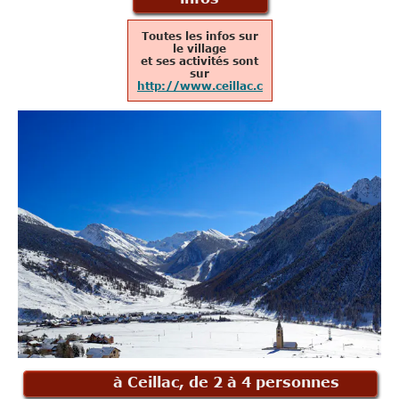
pratiques
Toutes les infos sur
le village
et ses activités sont
sur
http://www.ceillac.com
à Ceillac, de 2 à 4 personnes