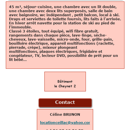
45 m², séjour-cuisine, une chambre avec un lit double,
une chambre avec deux lits superposés, salle de bain
avec baignoire, wc indépendant , petit balcon, local à ski.
Draps et serviettes de toilette fournis, lits faits à l'arrivée.
En hiver arrêt navette pour la station de ski au pied de
l'immeuble.
Classé 3 étoiles, tout équipé, wifi fibre gratuit,
rangements dans chaque pièce, lave-linge, sèche-
cheveux, lave-vaisselle, micro-onde, four, grille-pain,
bouilloire électrique, appareil multifonctions (raclette,
pierrade, crèpe),
mixeur plongeant
multifonctions,
plaques électriques, frigidaire et
congélateur, TV, lecteur DVD, p
ossibilité de prêt pour un
lit bébé
...
Bâtiment
le Cheynet 2
Contact
Céline BRUNON
locationceillac@yahoo.com